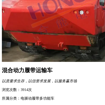
混合动力履带运输车
以质量求生存，以信誉求发展，以服务赢市场
浏览次数：3914次
所属分类：电驱动履带多功能车