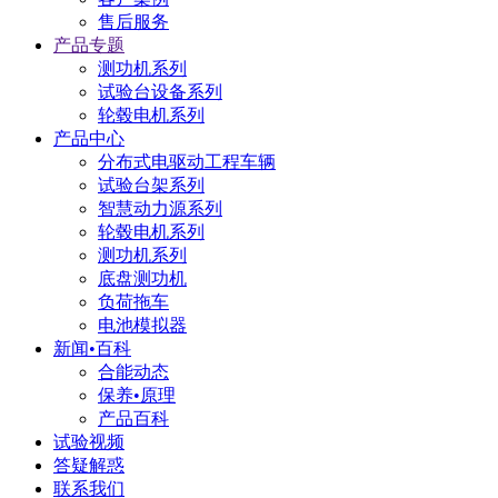
售后服务
产品专题
测功机系列
试验台设备系列
轮毂电机系列
产品中心
分布式电驱动工程车辆
试验台架系列
智慧动力源系列
轮毂电机系列
测功机系列
底盘测功机
负荷拖车
电池模拟器
新闻•百科
合能动态
保养•原理
产品百科
试验视频
答疑解惑
联系我们