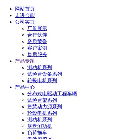
网站首页
走进合能
公司实力
厂景展示
合作伙伴
资质荣誉
客户案例
售后服务
产品专题
测功机系列
试验台设备系列
轮毂电机系列
产品中心
分布式电驱动工程车辆
试验台架系列
智慧动力源系列
轮毂电机系列
测功机系列
底盘测功机
负荷拖车