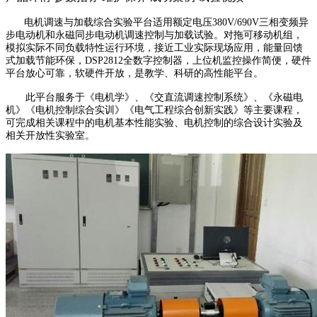
电机调速与加载综合实验平台
适用额定电压380V/690V三相变频异
步电动机和永磁同步电动机调速控制与加载试验。对拖可移动机组，
模拟实际不同负载特性运行环境，接近工业实际现场应用，能量回馈
式加载节能环保，DSP2812全数字控制器，上位机监控操作简便，硬件
平台放心可靠，软硬件开放，是教学、科研的高性能平台。
此平台服务于《电机学》、《交直流调速控制系统》、《永磁电
机》《电机控制综合实训》《电气工程综合创新实践》等主要课程，
可完成相关课程中的电机基本性能实验、电机控制的综合设计实验及
相关开放性实验室。