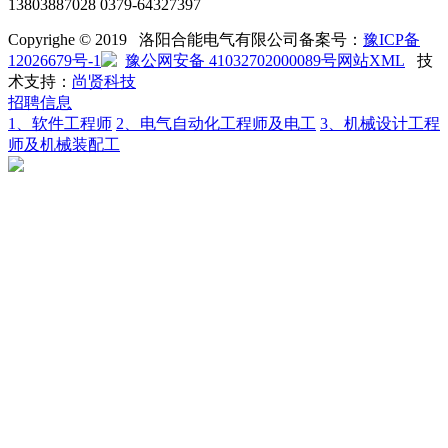
13803887028 0379-64327397
Copyrighe © 2019 洛阳合能电气有限公司
备案号：
豫ICP备
12026679号-1
豫公网安备 41032702000089号
网站XML
技
术支持：
尚贤科技
招聘信息
1、软件工程师
2、电气自动化工程师及电工
3、机械设计工程
师及机械装配工