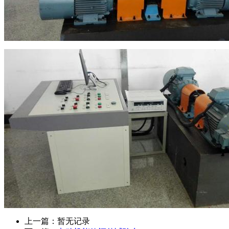
上一篇：暂无记录