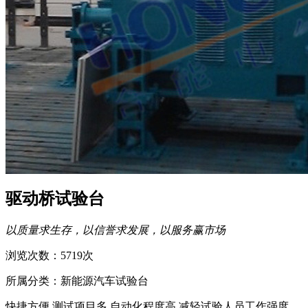
驱动桥试验台
以质量求生存，以信誉求发展，以服务赢市场
浏览次数：5719次
所属分类：新能源汽车试验台
快捷方便,测试项目多,自动化程度高,减轻试验人员工作强度