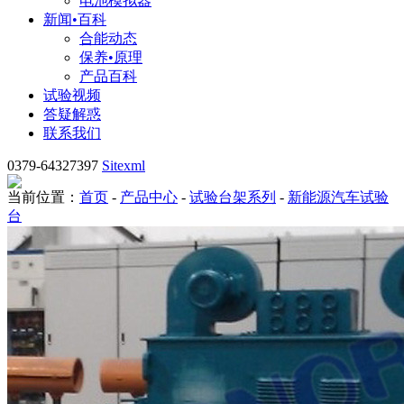
电池模拟器
新闻•百科
合能动态
保养•原理
产品百科
试验视频
答疑解惑
联系我们
0379-64327397
Sitexml
当前位置：
首页
-
产品中心
-
试验台架系列
-
新能源汽车试验
台