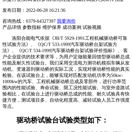
发布日期：2022-06-28 16:21:36
咨询热线：0379-64327397
我要询价
产品详情
参数指标
维护保养
成功案例
试验视频
洛阳合能电气依据《JB/T 5929-1991工程机械驱动桥可靠
性试验方法》、《QC/T 533-1999汽车驱动桥台架试验方
法》、《QC/T 534-1999汽车驱动桥台架试验评价指标》、 客
户企业提供的技术要求等，为用户定做能量回馈型驱动桥总成
性能及耐久性试验台。我们采用交流电力测功机模拟车辆从发
动机、变速器到驱动桥的实际工况，实现对驱动桥性能的真实
检验。在该试验台上，能够实现对匹配发动机功率为50kw-
1000kw的汽车、工程机械驱动桥总成及零部件，进行功率范
围内的性能试验、寿命试验、限工况性能试验。与室外道路试
验相比，在试验台上进行驱动桥总成的性能、耐久试验具有快
捷方便，测试项目多、自动化程度高、减轻试验人员工作强度
等点。
驱动桥试验台
试验类型如下：