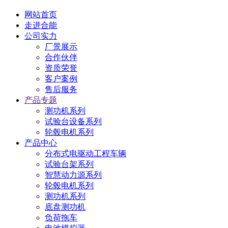
网站首页
走进合能
公司实力
厂景展示
合作伙伴
资质荣誉
客户案例
售后服务
产品专题
测功机系列
试验台设备系列
轮毂电机系列
产品中心
分布式电驱动工程车辆
试验台架系列
智慧动力源系列
轮毂电机系列
测功机系列
底盘测功机
负荷拖车