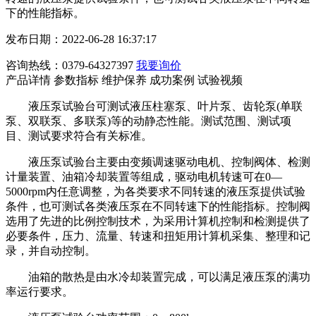
下的性能指标。
发布日期：2022-06-28 16:37:17
咨询热线：0379-64327397
我要询价
产品详情
参数指标
维护保养
成功案例
试验视频
液压泵试验台可测试液压柱塞泵、叶片泵、齿轮泵(单联
泵、双联泵、多联泵)等的动静态性能。测试范围、测试项
目、测试要求符合有关标准。
液压泵试验台主要由变频调速驱动电机、控制阀体、检测
计量装置、油箱冷却装置等组成，驱动电机转速可在0—
5000rpm内任意调整，为各类要求不同转速的液压泵提供试验
条件，也可测试各类液压泵在不同转速下的性能指标。控制阀
选用了先进的比例控制技术，为采用计算机控制和检测提供了
必要条件，压力、流量、转速和扭矩用计算机采集、整理和记
录，并自动控制。
油箱的散热是由水冷却装置完成，可以满足液压泵的满功
率运行要求。