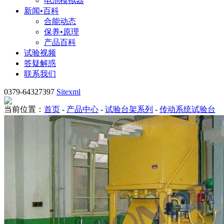
电池模拟器
新闻•百科
合能动态
保养•原理
产品百科
试验视频
答疑解惑
联系我们
0379-64327397
Sitexml
当前位置：
首页
-
产品中心
-
试验台架系列
-
传动系统试验台