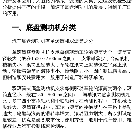
的开发和应用，为道路的模拟、数据的采集、处理及试验数据
分析提供了有的手段，加速了底盘测功机的发展，得到了广泛
的应用。
一、底盘测功机分类
汽车底盘测功机有单滚筒和双滚筒之分。
单滚筒底盘测功机支承每侧驱动车轮的滚筒为个，滚筒直
径较大（般在1500～2500mm之间），支承轴承少，台架的机
械损失小。滚筒直径越大，车轮在滚筒上就越像在平路上滚
动，轮胎与滚筒的滑转率小、滚动阻力小，因而测试精度高，
但制造和安装费用大，般用于制造厂和科研单位。
双滚筒式底盘测功机支承每侧驱动车轮的滚筒为两个，滚
筒直径小（般在180～500 mm之间），与单滚筒底盘测功机相
比，多了四个支承轴承和个联轴器，在检测过程中，其机械损
失较大。滚筒直径越小，车轮与滚筒的接触就与在平路上差别
越大，轮胎与滚筒的滑转率增大、滚动阻力增大，所以测试精
度较差；优点是设备成本低，使用方便，般用于汽车使用、维
修行业及汽车检测线或检测站。