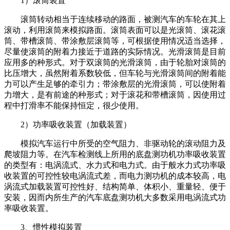
1）滚筒装置
滚筒转动相当于连续移动的路面，被测汽车的车轮在其上
滚动，利用滚筒来模拟路面。滚筒表面可以是光滚筒、滚花滚
筒、带槽滚筒、带涂敷层滚筒等，可根据使用情况适当选择，
尽量使滚筒的附着力接近于道路的实际情况。光滑滚筒是目前
应用多的种形式。对于双滚筒的光滑滚筒，由于轮胎对滚筒的
比压增大，虽然附着系数较低，但车轮与光滑滚筒间的附着能
力可以产生足够的牵引力；带涂敷层的光滑滚筒，可以使附着
力增大，是有前途的种形式；对于滚花和带槽滚筒，因使用过
程中打滑率不能保持恒定，很少使用。
2）功率吸收装置（加载装置）
模拟汽车运行中所受的空气阻力、非驱动轮的滚动阻力及
爬坡阻力等。在汽车检测线上所用的底盘测功机功率吸收装置
的类型有：电涡流式、水力式和电力式。由于般水力式功率吸
收装置的可控性较电涡流式差，而电力测功机的成本较高，电
涡流式加载装置可控性好、结构简单、体积小、重量轻、便于
安装，因而内所生产的汽车底盘测功机大多数采用电涡流式功
率吸收装置。
3、惯性模拟装置