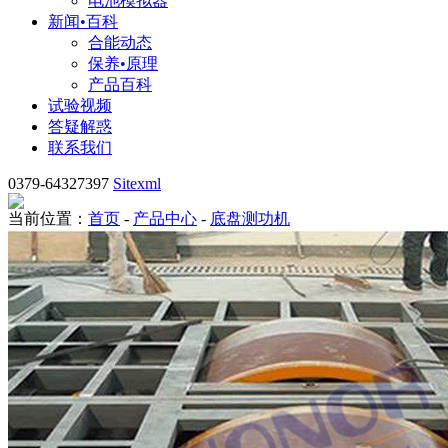
电池模拟器
新闻•百科
合能动态
保养•原理
产品百科
试验视频
答疑解惑
联系我们
0379-64327397
Sitexml
当前位置：
首页
-
产品中心
-
底盘测功机