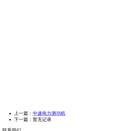
上一篇：
中速电力测功机
下一篇：暂无记录
联系我们