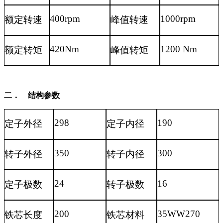
400rpm
1000rpm
额定转速
峰值转速
420Nm
1200 Nm
额定转矩
峰值转矩
二．
结构参数
298
190
定子外径
定子内径
350
300
转子外径
转子内径
24
16
定子极数
转子极数
200
35WW270
铁芯长度
铁芯材料