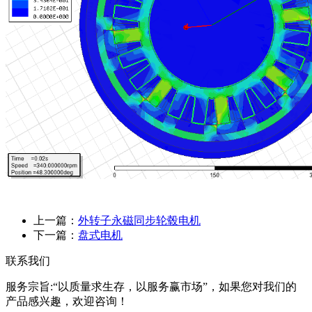
上一篇：
外转子永磁同步轮毂电机
下一篇：
盘式电机
联系我们
服务宗旨:“以质量求生存，以服务赢市场”，如果您对我们的
产品感兴趣，欢迎咨询！