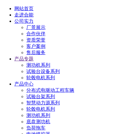
网站首页
走进合能
公司实力
厂景展示
合作伙伴
资质荣誉
客户案例
售后服务
产品专题
测功机系列
试验台设备系列
轮毂电机系列
产品中心
分布式电驱动工程车辆
试验台架系列
智慧动力源系列
轮毂电机系列
测功机系列
底盘测功机
负荷拖车