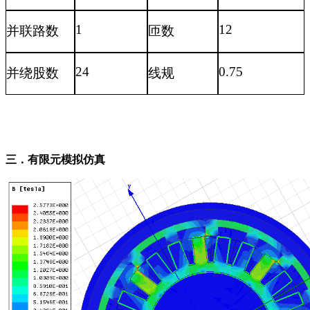
1
12
并联路数
匝数
24
0.75
并绕股数
线规
三．
有限元模拟仿真