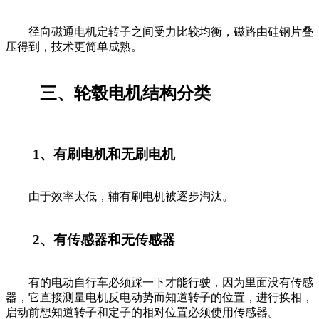
径向磁通电机定转子之间受力比较均衡，磁路由硅钢片叠
压得到，技术更简单成熟。
三、轮毂电机结构分类
1、有刷电机和无刷电机
由于效率太低，辅有刷电机被逐步淘汰。
2、有传感器和无传感器
有的电动自行车必须踩一下才能行驶，因为里面没有传感
器，它直接测量电机反电动势而知道转子的位置，进行换相，
启动前想知道转子和定子的相对位置必须使用传感器。