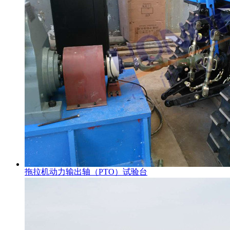
拖拉机动力输出轴（PTO）试验台