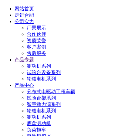
网站首页
走进合能
公司实力
厂景展示
合作伙伴
资质荣誉
客户案例
售后服务
产品专题
测功机系列
试验台设备系列
轮毂电机系列
产品中心
分布式电驱动工程车辆
试验台架系列
智慧动力源系列
轮毂电机系列
测功机系列
底盘测功机
负荷拖车