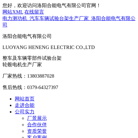
您好，欢迎访问洛阳合能电气有限公司官网！
网站XML
在线留言
电力测功机_汽车车辆试验台架生产厂家_洛阳合能电气有限公
司
洛阳合能电气有限公司
LUOYANG HENENG ELECTRIC CO.,LTD
整车及车辆零部件试验台架
轮毂电机生产厂家
厂家热线：
13803887028
售后热线：
0379-64327397
网站首页
走进合能
公司实力
厂景展示
合作伙伴
资质荣誉
客户案例