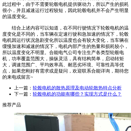
此过程中，由于不需要轮毂电机提供驱动力，所以产生的损耗
很小，并且减速运行过程较短，因此轮毂电机并不会产生明显
的温度变化。
结合上述内容可以知道，在不同行驶情况下轮毂电机的温
度变化是不同的，当车辆在定速行驶和急加速的情况下，轮毂
电机因运行状况急剧变化所以温度也会有较大变化，当车辆在
缓慢加速和减速的情况下，电机内部产生的热量和损耗较小，
所以温度变化不明显。合能电气公司专注生产各类型轮毂电
机，功率覆盖范围大，操纵灵活，具有结构简单，启动转矩
大，调速范围广、平均效率高、耐恶劣环境、可靠性高等优
点，如果您刚好有需求或是疑问，欢迎联系合能详询，期待您
的来电或留言~
上一篇：
轮毂电机的散热原理及电动轮散热特点分析
下一篇：
轮毂电机的功能有哪些？实现方式是什么？
推荐产品