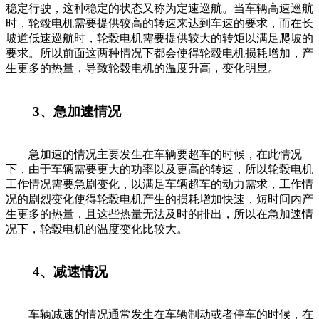
稳定行驶，这种稳定的状态又称为定速巡航。当车辆高速巡航
时，轮毂电机需要提供较高的转速来达到车速的要求，而在长
坡道低速巡航时，轮毂电机需要提供较大的转矩以满足爬坡的
要求。所以前面这两种情况下都会使得轮毂电机损耗增加，产
生更多的热量，导致轮毂电机的温度升高，变化明显。
3、急加速情况
急加速的情况主要发生在车辆要超车的时候，在此情况
下，由于车辆需要更大的功率以及更高的转速，所以轮毂电机
工作情况需要急剧变化，以满足车辆超车的动力需求，工作情
况的剧烈变化使得轮毂电机产生的损耗增加快速，短时间内产
生更多的热量，且这些热量无法及时的排出，所以在急加速情
况下，轮毂电机的温度变化比较大。
4、减速情况
车辆减速的情况通常发生在车辆制动或者停车的时候，在