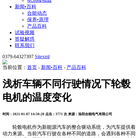
电池模拟器
新闻•百科
合能动态
保养•原理
产品百科
试验视频
答疑解惑
联系我们
0379-64327397
Sitexml
当前位置：
首页
-
新闻•百科
-
产品百科
浅析车辆不同行驶情况下轮毂
电机的温度变化
时间：2021-01-07 14:50:20
点击：3771 次
来源：洛阳合能电气有限公司
轮毂电机作为新能源汽车的整合驱动系统，为汽车提供着
动力来源。当前汽车行驶在各种不同的道路，会遇到各种不同