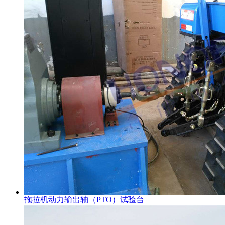
拖拉机动力输出轴（PTO）试验台