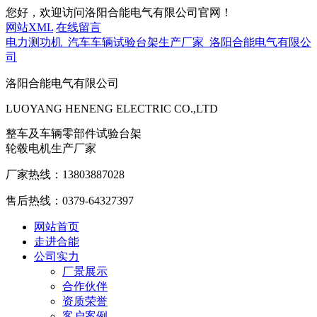
您好，欢迎访问洛阳合能电气有限公司官网！
网站XML
在线留言
电力测功机_汽车车辆试验台架生产厂家_洛阳合能电气有限公
司
洛阳合能电气有限公司
LUOYANG HENENG ELECTRIC CO.,LTD
整车及车辆零部件试验台架
轮毂电机生产厂家
厂家热线：
13803887028
售后热线：
0379-64327397
网站首页
走进合能
公司实力
厂景展示
合作伙伴
资质荣誉
客户案例