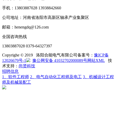
手机：13803887028 13938842660
公司地址：河南省洛阳市高新区轴承产业集聚区
邮箱：henengdq@126.com
全国咨询热线
13803887028 0379-64327397
Copyrighe © 2019 洛阳合能电气有限公司
备案号：
豫ICP备
12026679号-1
豫公网安备 41032702000089号
网站XML
技
术支持：
尚贤科技
招聘信息
1、软件工程师
2、电气自动化工程师及电工
3、机械设计工程
师及机械装配工