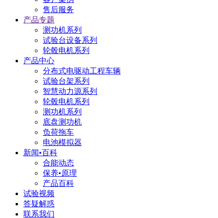
售后服务
产品专题
测功机系列
试验台设备系列
轮毂电机系列
产品中心
分布式电驱动工程车辆
试验台架系列
智慧动力源系列
轮毂电机系列
测功机系列
底盘测功机
负荷拖车
电池模拟器
新闻•百科
合能动态
保养•原理
产品百科
试验视频
答疑解惑
联系我们