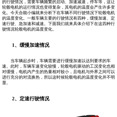
的行驶情况，需要车辆频繁的启动、加速减速，停车等，这让
轮毂电机的运行情况也变得复杂，其电机的温度会产生许多变
化。今天合能小编就来分析下在车辆不同行驶情况下轮毂电机
的温度变化。一般车辆主要的行驶情况有四种，缓慢加速、定
速行驶、急加速和减速。下面我们就来具体介绍下在这四种行
驶情况轮毂电机的温度变化。
1、缓慢加速情况
当车辆起步时，车辆需要进行缓慢加速以达到要求的车
速。此时，车辆车速变化较慢，轮毂电机驱动的工况变化也相
对缓慢，电机内产生的热量相对较小，且电机与外界之间可以
进行充分的对流换热，所以这时候轮毂电机的温度变化并不明
显。
2、定速行驶情况