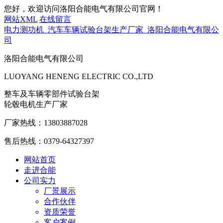
您好，欢迎访问洛阳合能电气有限公司官网！
网站XML
在线留言
电力测功机_汽车车辆试验台架生产厂家_洛阳合能电气有限公
司
洛阳合能电气有限公司
LUOYANG HENENG ELECTRIC CO.,LTD
整车及车辆零部件试验台架
轮毂电机生产厂家
厂家热线：
13803887028
售后热线：
0379-64327397
网站首页
走进合能
公司实力
厂景展示
合作伙伴
资质荣誉
客户案例