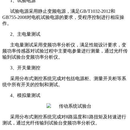
1、试验电源
试验电源采用静止变频电源，满足
GB/T1032-2012
和
GB755-2008
对电机试验电源的要求，受程序控制进行相应操
作。
2、主电量测试
主电量测试采用变频功率分析仪，满足性能设计要求，变
频功率传感器对试验过程中主要电参量进行测量，通过光纤传
输到试验台变频功率分析仪。
3、开关量测控
采用分布式测控系统完成对包括电源柜、测量开关柜等系
统中所有开关的控制和测试。
4、模拟量测试
采用分布式测控系统完成对
8
路温度和
1
路扭矩及转速进行
测试，通过光纤传输到试验台变频功率分析仪。