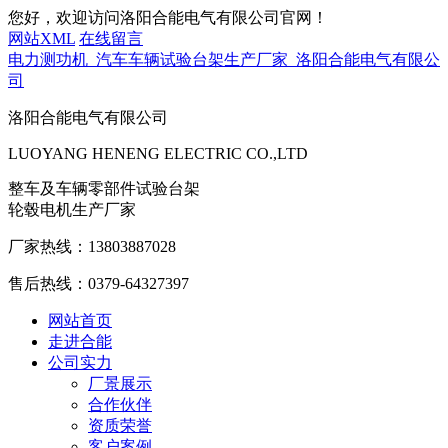
您好，欢迎访问洛阳合能电气有限公司官网！
网站XML
在线留言
电力测功机_汽车车辆试验台架生产厂家_洛阳合能电气有限公
司
洛阳合能电气有限公司
LUOYANG HENENG ELECTRIC CO.,LTD
整车及车辆零部件试验台架
轮毂电机生产厂家
厂家热线：
13803887028
售后热线：
0379-64327397
网站首页
走进合能
公司实力
厂景展示
合作伙伴
资质荣誉
客户案例