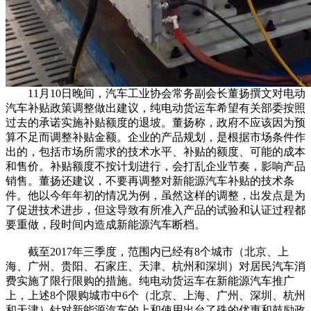
11月10日晚间，汽车工业协会常务副会长董扬撰文对电动
汽车补贴政策调整做出建议，纯电动货运车希望有关部委按照
过去的承诺实施补贴额度的退坡。董扬称，政府不应该因为预
算不足而调整补贴金额。企业的产品规划，是根据市场条件作
出的，包括市场所需求的技术水平、补贴的额度、可能的成本
和售价。补贴额度不按计划进行，会打乱企业节奏，影响产品
销售。董扬还建议，不要再调整对新能源汽车补贴的技术条
件。他以今年年初的情况为例，虽然这样的调整，出发点是为
了促进技术进步，但这导致有所准入产品的试验和认证过程都
要重做，段时间内造成新能源汽车断档。
截至2017年三季度，范围内已经有8个城市（北京、上
海、广州、贵阳、石家庄、天津、杭州和深圳）对居民汽车消
费实施了限行限购的措施。纯电动货运车在新能源汽车推广
上，上述8个限购城市中6个（北京、上海、广州、深圳、杭州
和天津）针对新能源汽车的上和使用出台了殊的优惠和鼓励政