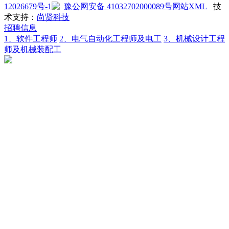
12026679号-1
豫公网安备 41032702000089号
网站XML
技
术支持：
尚贤科技
招聘信息
1、软件工程师
2、电气自动化工程师及电工
3、机械设计工程
师及机械装配工