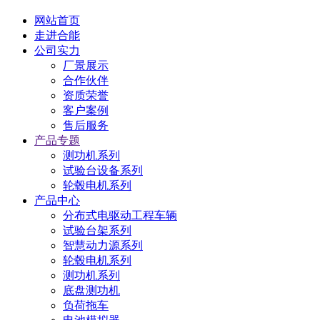
网站首页
走进合能
公司实力
厂景展示
合作伙伴
资质荣誉
客户案例
售后服务
产品专题
测功机系列
试验台设备系列
轮毂电机系列
产品中心
分布式电驱动工程车辆
试验台架系列
智慧动力源系列
轮毂电机系列
测功机系列
底盘测功机
负荷拖车