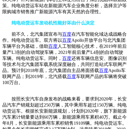
策。纯电动货运车站在新能源汽车企业角度分析，选择京沪等
限购城市销售推广新能源汽车有其天然的合理性。
纯电动货运车发动机性能好坏由什么决定
前不久，北汽集团宣布与
百度
在汽车智能化域达成战略合
作。纯电动货运车。双方将以
百度
Apollo开放平台与北汽集团
车辆平台为基础，借助
百度
人工智能核心技术，在2019年前后
量产L3别的自动驾驶车辆，2021年前后量产L4别的自动驾驶
车辆。纯电动货运车。同时，
百度
还将车辆信息安、图像识别
等技术与北汽集团车载系统深度融合，共同打造站式车联网产
品。预计到2018年底，北汽集团自主品将面搭载
百度
Apollo车
联网产品；到2019年，北汽搭载
百度
车联网产品的车辆将突破
100万台。
按照长安汽车自身发布的战略来看，要求到2020年，长安
品汽车产销规划超过250万辆，其中乘用车超过150万辆。纯电
动货运车。根据长安新能源规划，计划到2020年，旗下新能源
汽车累计销量要达到60万辆，新能源乘用车累积40万。截止今
年8月，长安新能源乘用车累积销售19109辆。纯电动货运车。