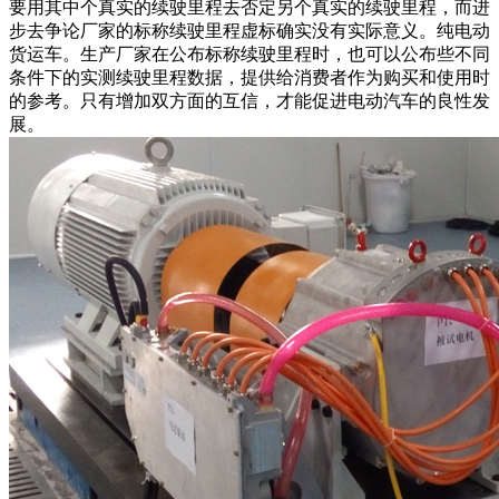
要用其中个真实的续驶里程去否定另个真实的续驶里程，而进
步去争论厂家的标称续驶里程虚标确实没有实际意义。纯电动
货运车。生产厂家在公布标称续驶里程时，也可以公布些不同
条件下的实测续驶里程数据，提供给消费者作为购买和使用时
的参考。只有增加双方面的互信，才能促进电动汽车的良性发
展。