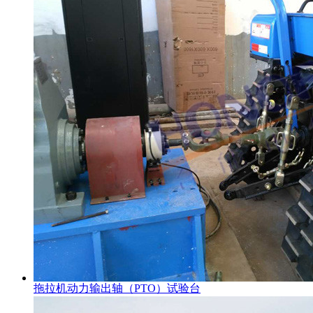
拖拉机动力输出轴（PTO）试验台