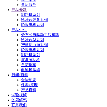
售后服务
产品专题
测功机系列
试验台设备系列
轮毂电机系列
产品中心
分布式电驱动工程车辆
试验台架系列
智慧动力源系列
轮毂电机系列
测功机系列
底盘测功机
负荷拖车
电池模拟器
新闻•百科
合能动态
保养•原理
产品百科
试验视频
答疑解惑
联系我们