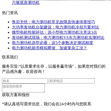
六驱底盘测功机
热门资讯
售后无忧：电力测功机常见故障及快速排查技巧
大功率发动机台架建设：电力测功机冷却方案对比
微型电机性能评估：选小型电力测功机注意这3点
发动机测试现场：电力测功机VS水力测功机实测对比
电力测功机选型必看：这5个参数决定测试精度
电力测功机能否模拟爬坡、加速复杂工况？
联系我们
服务宗旨:“以质量求生存，以服务赢市场”，如果您对我们的
产品感兴趣，欢迎咨询！
获取方案和报价
*请认真填写需求信息，我们会在24小时内与您联系