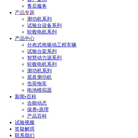
售后服务
产品专题
测功机系列
试验台设备系列
轮毂电机系列
产品中心
分布式电驱动工程车辆
试验台架系列
智慧动力源系列
轮毂电机系列
测功机系列
底盘测功机
负荷拖车
电池模拟器
新闻•百科
合能动态
保养•原理
产品百科
试验视频
答疑解惑
联系我们