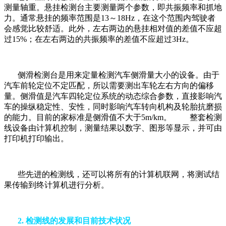
测量轴重。悬挂检测台主要测量两个参数，即共振频率和抓地
力。通常悬挂的频率范围是
13
～
18Hz
，在这个范围内驾驶者
会感觉比较舒适。此外，左右两边的悬挂相对值的差值不应超
过
15%
；在左右两边的共振频率的差值不应超过
3Hz
。
侧滑检测台是用来定量检测汽车侧滑量大小的设备。由于
汽车前轮定位不定匹配，所以需要测出车轮左右方向的偏移
量。侧滑值是汽车四轮定位系统的动态综合参数，直接影响汽
车的操纵稳定性、安性，同时影响汽车转向机构及轮胎抗磨损
的能力。目前的家标准是侧滑值不大于
5m/km
。 整套检测
线设备由计算机控制，测量结果以数字、图形等显示，并可由
打印机打印输出。
些先进的检测线，还可以将所有的计算机联网，将测试结
果传输到终计算机进行分析。
2. 检测线的发展和目前技术状况