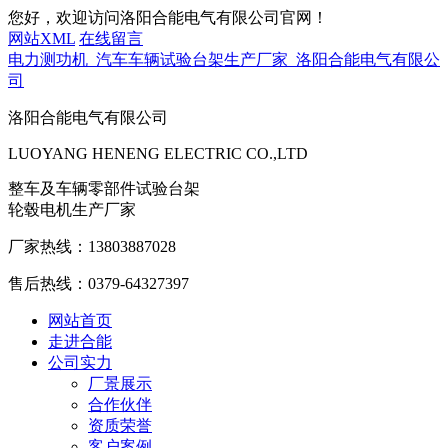
您好，欢迎访问洛阳合能电气有限公司官网！
网站XML
在线留言
电力测功机_汽车车辆试验台架生产厂家_洛阳合能电气有限公
司
洛阳合能电气有限公司
LUOYANG HENENG ELECTRIC CO.,LTD
整车及车辆零部件试验台架
轮毂电机生产厂家
厂家热线：
13803887028
售后热线：
0379-64327397
网站首页
走进合能
公司实力
厂景展示
合作伙伴
资质荣誉
客户案例