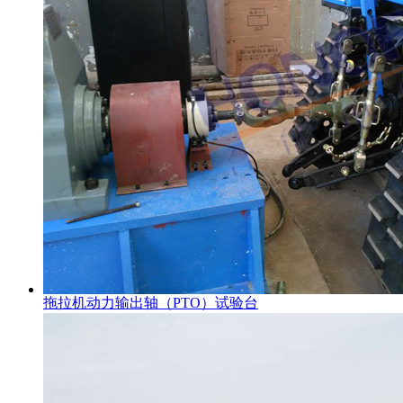
拖拉机动力输出轴（PTO）试验台