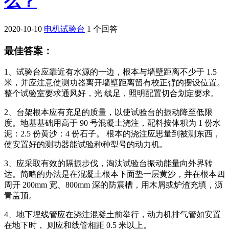
么？
2020-10-10
电机试验台
1 个回答
最佳答案：
1、试验台应靠近有水源的一边，根本与墙壁距离不少于 1.5
米，并应注意使测功器离开墙壁距离留有校正臂的摆设位置。
整个试验室要求通风好，光 线足，照明配置切合划定要求。
2、台架根本应有充足的质量，以使试验台的振动降至低限
度。地基基础用高于 90 号混凝土浇注，配料按体积为 1 份水
泥：2.5 份黄沙：4 份石子。 根本的浇注应思量到被测东西，
使安置好的测功器能试验种种型号的动力机。
3、应采取有效的隔振步伐，淘汰试验台振动能量向外界转
达。简略的办法是在混凝土根本下面垫一层黄沙，并在根本四
周开 200mm 宽、800mm 深的防震槽，用木屑或炉渣充填，沥
青盖顶。
4、地下埋线管应在浇注混凝土前举行，动力机排气管如安置
在地下时， 则应和线管相距 0.5 米以上。