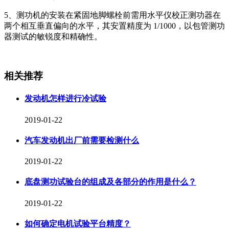
5、测功机的安装在紧固地脚螺栓前需用水平仪校正测功器在
两个相互垂直偏向的水平，其安置精度为 1/1000，以包管测功
器测试的敏锐度和精确性。
相关推荐
发动机怎样进行冷试验
2019-01-22
汽车发动机出厂前需要检测什么
2019-01-22
底盘测功试验台的组成及各部分的作用是什么？
2019-01-22
如何确定电机试验平台精度？