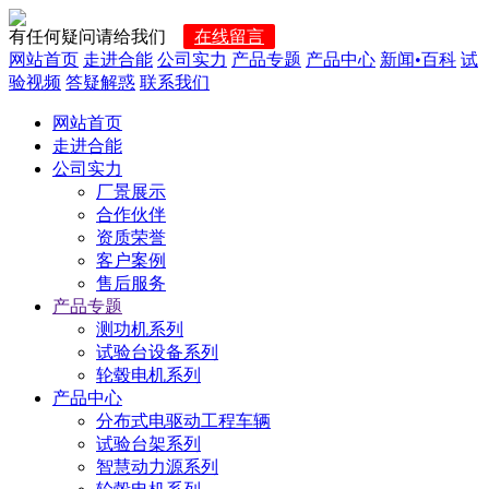
有任何疑问请给我们
在线留言
网站首页
走进合能
公司实力
产品专题
产品中心
新闻•百科
试
验视频
答疑解惑
联系我们
网站首页
走进合能
公司实力
厂景展示
合作伙伴
资质荣誉
客户案例
售后服务
产品专题
测功机系列
试验台设备系列
轮毂电机系列
产品中心
分布式电驱动工程车辆
试验台架系列
智慧动力源系列