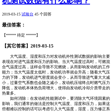
机测试数据有什么影响？
2019-03-15
试验台
45 个回答
最佳答案：
【***** 待定 *****】
【其它答案】2019-03-15
大气温度、湿度和压力对发动机外性测试数据的影响主要
表现在对进气温度和压力的影响。当大气温度过高时，可燃混
合气温度过高，这样会导致不完燃烧，从而影响发动机的工作
能力；当大气温度太低时，发动机功率就会升高；随着大气压
力的下降，发动机进气密度就会变小，从而导致进气量大大减
小，过量空气系数也会随之减小，发动机压缩终点时燃气压力
降低，发动机本体热负荷增大，使得由发动机冷却介质带走的
热量多。
如何消除：在发动机性能测试中，要消除大气环境因素的
影响，我们通常的做法是控制大气温度、湿度和压力，如果这
些都难以控制的话可以考虑引入大气温度，湿度，压力修正系