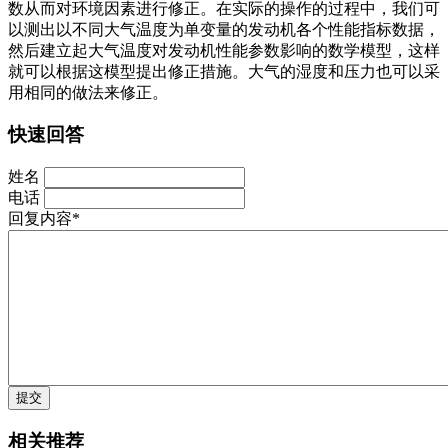
数从而对环境因素进行修正。在实际的操作的过程中，我们可
以测出以不同大气温度为单变量的发动机各个性能指标数据，
然后建立起大气温度对发动机性能参数影响的数学模型，这样
就可以根据这模型提出修正措施。大气的湿度和压力也可以采
用相同的做法来修正。
快速回答
姓名
电话
回复内容*
相关推荐